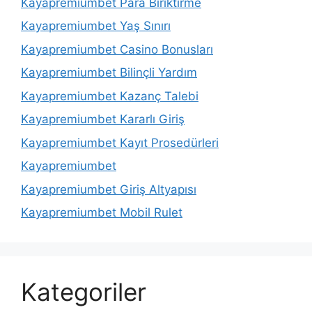
Kayapremiumbet Para Biriktirme
Kayapremiumbet Yaş Sınırı
Kayapremiumbet Casino Bonusları
Kayapremiumbet Bilinçli Yardım
Kayapremiumbet Kazanç Talebi
Kayapremiumbet Kararlı Giriş
Kayapremiumbet Kayıt Prosedürleri
Kayapremiumbet
Kayapremiumbet Giriş Altyapısı
Kayapremiumbet Mobil Rulet
Kategoriler