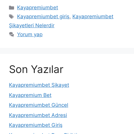
Kategoriler
Kayapremiumbet
Etiketler
Kayapremiumbet giriş
,
Kayapremiumbet
Şikayetleri Nelerdir
Yorum yap
Son Yazılar
Kayapremiumbet Şikayet
Kayapremium Bet
Kayapremiumbet Güncel
Kayapremiumbet Adresi
Kayapremiumbet Giriş