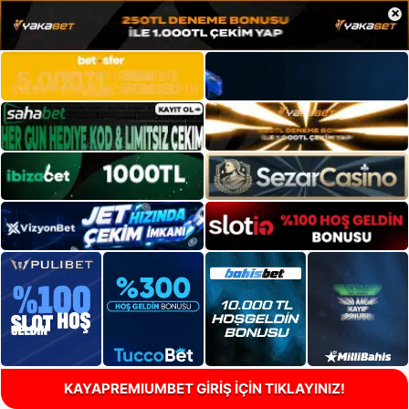
×
KAYAPREMIUMBET GİRİŞ İÇİN TIKLAYINIZ!