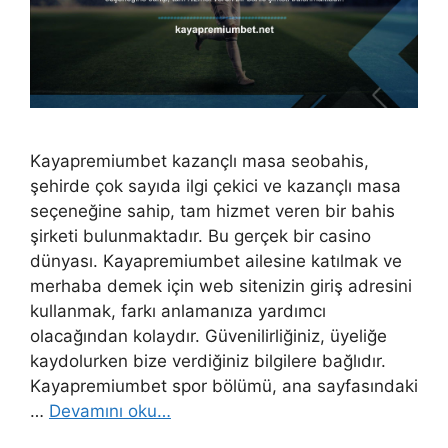
Kayapremiumbet kazançlı masa seobahis,
şehirde çok sayıda ilgi çekici ve kazançlı masa
seçeneğine sahip, tam hizmet veren bir bahis
şirketi bulunmaktadır. Bu gerçek bir casino
dünyası. Kayapremiumbet ailesine katılmak ve
merhaba demek için web sitenizin giriş adresini
kullanmak, farkı anlamanıza yardımcı
olacağından kolaydır. Güvenilirliğiniz, üyeliğe
kaydolurken bize verdiğiniz bilgilere bağlıdır.
Kayapremiumbet spor bölümü, ana sayfasındaki
…
Devamını oku…