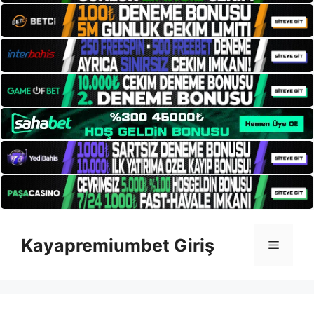
İçeriğe
atla
Kayapremiumbet Giriş
Menü