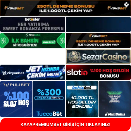
×
KAYAPREMIUMBET GİRİŞ İÇİN TIKLAYINIZ!