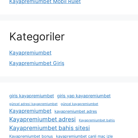
Kayapremiumbet Mobil Rulet
Kategoriler
Kayapremiumbet
Kayapremiumbet Giriş
giris kayapremiumbet
giris yap kayapremiumbet
güncel adresi kayapremiumbet
güncel kayapremiumbet
Kayapremiumbet
kayapremiumbet adres
Kayapremiumbet adresi
Kayapremiumbet bahis
Kayapremiumbet bahis sitesi
Kayapremiumbet bonus
kayapremiumbet canli maç izle