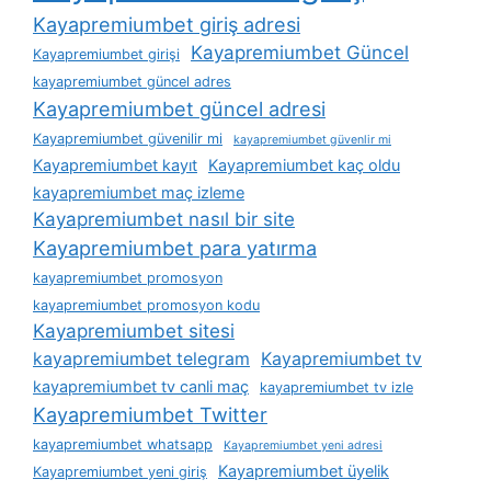
Kayapremiumbet giriş adresi
Kayapremiumbet Güncel
Kayapremiumbet girişi
kayapremiumbet güncel adres
Kayapremiumbet güncel adresi
Kayapremiumbet güvenilir mi
kayapremiumbet güvenlir mi
Kayapremiumbet kayıt
Kayapremiumbet kaç oldu
kayapremiumbet maç izleme
Kayapremiumbet nasıl bir site
Kayapremiumbet para yatırma
kayapremiumbet promosyon
kayapremiumbet promosyon kodu
Kayapremiumbet sitesi
kayapremiumbet telegram
Kayapremiumbet tv
kayapremiumbet tv canli maç
kayapremiumbet tv izle
Kayapremiumbet Twitter
kayapremiumbet whatsapp
Kayapremiumbet yeni adresi
Kayapremiumbet üyelik
Kayapremiumbet yeni giriş