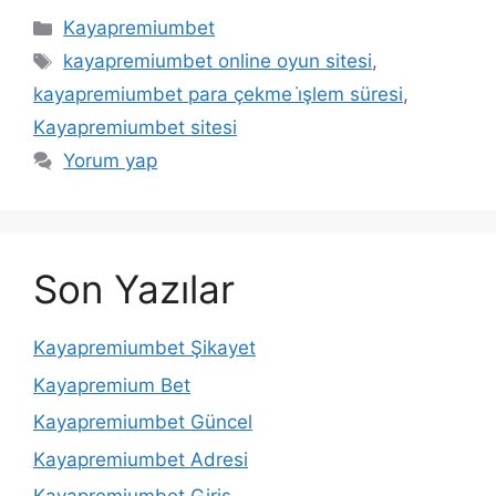
Kategoriler
Kayapremiumbet
Etiketler
kayapremiumbet online oyun sitesi
,
kayapremiumbet para çekme i̇şlem süresi
,
Kayapremiumbet sitesi
Yorum yap
Son Yazılar
Kayapremiumbet Şikayet
Kayapremium Bet
Kayapremiumbet Güncel
Kayapremiumbet Adresi