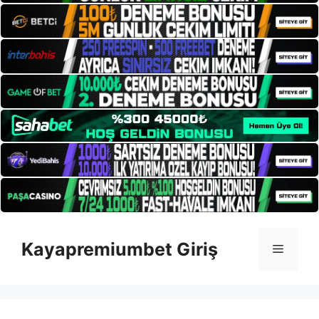
İçeriğe
atla
Kayapremiumbet Giriş
Menü