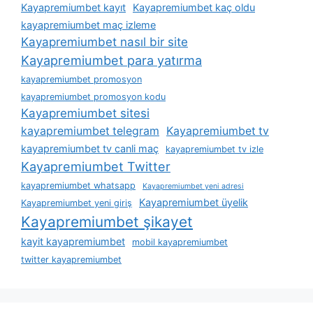
Kayapremiumbet kayıt
Kayapremiumbet kaç oldu
kayapremiumbet maç izleme
Kayapremiumbet nasıl bir site
Kayapremiumbet para yatırma
kayapremiumbet promosyon
kayapremiumbet promosyon kodu
Kayapremiumbet sitesi
kayapremiumbet telegram
Kayapremiumbet tv
kayapremiumbet tv canli maç
kayapremiumbet tv izle
Kayapremiumbet Twitter
kayapremiumbet whatsapp
Kayapremiumbet yeni adresi
Kayapremiumbet üyelik
Kayapremiumbet yeni giriş
Kayapremiumbet şikayet
kayit kayapremiumbet
mobil kayapremiumbet
twitter kayapremiumbet