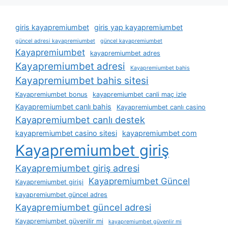
giris kayapremiumbet
giris yap kayapremiumbet
güncel adresi kayapremiumbet
güncel kayapremiumbet
Kayapremiumbet
kayapremiumbet adres
Kayapremiumbet adresi
Kayapremiumbet bahis
Kayapremiumbet bahis sitesi
Kayapremiumbet bonus
kayapremiumbet canli maç izle
Kayapremiumbet canlı bahis
Kayapremiumbet canlı casino
Kayapremiumbet canlı destek
kayapremiumbet casino sitesi
kayapremiumbet com
Kayapremiumbet giriş
Kayapremiumbet giriş adresi
Kayapremiumbet Güncel
Kayapremiumbet girişi
kayapremiumbet güncel adres
Kayapremiumbet güncel adresi
Kayapremiumbet güvenilir mi
kayapremiumbet güvenlir mi