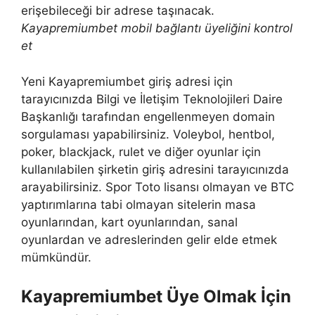
erişebileceği bir adrese taşınacak.
Kayapremiumbet mobil bağlantı üyeliğini kontrol
et
Yeni Kayapremiumbet giriş adresi için
tarayıcınızda Bilgi ve İletişim Teknolojileri Daire
Başkanlığı tarafından engellenmeyen domain
sorgulaması yapabilirsiniz. Voleybol, hentbol, ​​
poker, blackjack, rulet ve diğer oyunlar için
kullanılabilen şirketin giriş adresini tarayıcınızda
arayabilirsiniz. Spor Toto lisansı olmayan ve BTC
yaptırımlarına tabi olmayan sitelerin masa
oyunlarından, kart oyunlarından, sanal
oyunlardan ve adreslerinden gelir elde etmek
mümkündür.
Kayapremiumbet Üye Olmak İçin