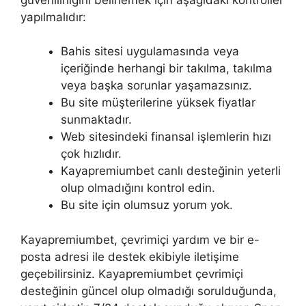
yapılmalıdır:
Bahis sitesi uygulamasında veya
içeriğinde herhangi bir takılma, takılma
veya başka sorunlar yaşamazsınız.
Bu site müşterilerine yüksek fiyatlar
sunmaktadır.
Web sitesindeki finansal işlemlerin hızı
çok hızlıdır.
Kayapremiumbet canlı desteğinin yeterli
olup olmadığını kontrol edin.
Bu site için olumsuz yorum yok.
Kayapremiumbet, çevrimiçi yardım ve bir e-
posta adresi ile destek ekibiyle iletişime
geçebilirsiniz. Kayapremiumbet çevrimiçi
desteğinin güncel olup olmadığı sorulduğunda,