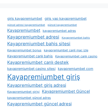
giris kayapremiumbet
giris yap kayapremiumbet
güncel adresi kayapremiumbet
güncel kayapremiumbet
Kayapremiumbet
kayapremiumbet adres
Kayapremiumbet adresi
Kayapremiumbet bahis
Kayapremiumbet bahis sitesi
Kayapremiumbet bonus
kayapremiumbet canli maç izle
Kayapremiumbet canlı bahis
Kayapremiumbet canlı casino
Kayapremiumbet canlı destek
kayapremiumbet casino sitesi
kayapremiumbet com
Kayapremiumbet giriş
Kayapremiumbet giriş adresi
Kayapremiumbet Güncel
Kayapremiumbet girişi
kayapremiumbet güncel adres
Kayapremiumbet güncel adresi