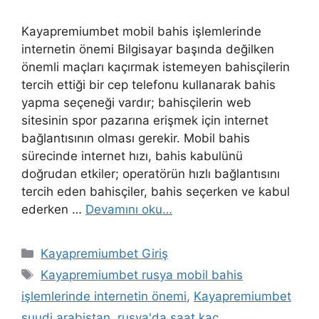
Kayapremiumbet mobil bahis işlemlerinde
internetin önemi Bilgisayar başında değilken
önemli maçları kaçırmak istemeyen bahisçilerin
tercih ettiği bir cep telefonu kullanarak bahis
yapma seçeneği vardır; bahisçilerin web
sitesinin spor pazarına erişmek için internet
bağlantısının olması gerekir. Mobil bahis
sürecinde internet hızı, bahis kabulünü
doğrudan etkiler; operatörün hızlı bağlantısını
tercih eden bahisçiler, bahis seçerken ve kabul
ederken …
Devamını oku…
Kategoriler
Kayapremiumbet Giriş
Etiketler
Kayapremiumbet rusya mobil bahis
işlemlerinde internetin önemi
,
Kayapremiumbet
suudi arabistan
,
rusya'da saat kaç