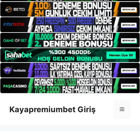
İçeriğe
atla
Kayapremiumbet Giriş
Menü