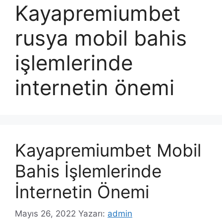
Kayapremiumbet
rusya mobil bahis
işlemlerinde
internetin önemi
Kayapremiumbet Mobil
Bahis İşlemlerinde
İnternetin Önemi
Mayıs 26, 2022
Yazarı:
admin