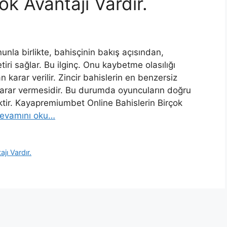
çok Avantajı Vardır.
nunla birlikte, bahisçinin bakış açısından,
iri sağlar. Bu ilginç. Onu kaybetme olasılığı
karar verilir. Zincir bahislerin en benzersiz
a karar vermesidir. Bu durumda oyuncuların doğru
ktir. Kayapremiumbet Online Bahislerin Birçok
evamını oku…
jı Vardır.