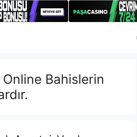
Online Bahislerin
rdır.