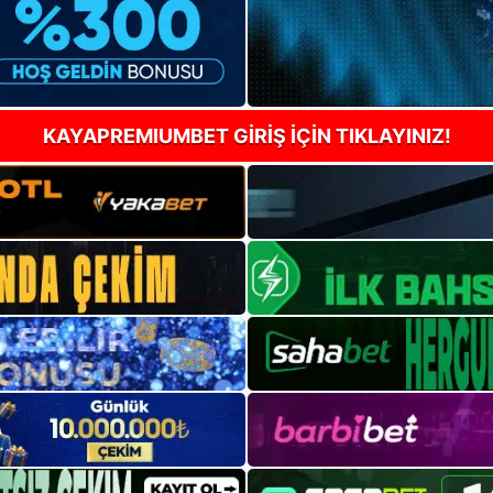
KAYAPREMIUMBET GİRİŞ İÇİN TIKLAYINIZ!