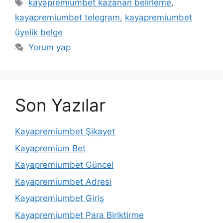
Etiketler
kayapremiumbet kazanan belirleme
,
kayapremiumbet telegram
,
kayapremiumbet
üyelik belge
Yorum yap
Son Yazılar
Kayapremiumbet Şikayet
Kayapremium Bet
Kayapremiumbet Güncel
Kayapremiumbet Adresi
Kayapremiumbet Giriş
Kayapremiumbet Para Biriktirme