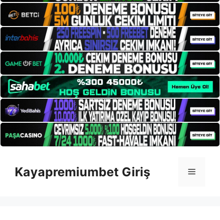
İçeriğe
atla
Kayapremiumbet Giriş
Menü