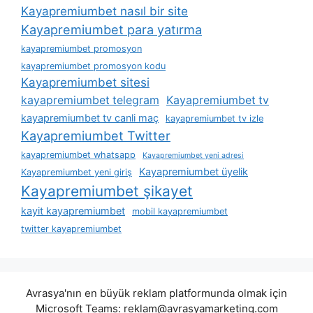
Kayapremiumbet nasıl bir site
Kayapremiumbet para yatırma
kayapremiumbet promosyon
kayapremiumbet promosyon kodu
Kayapremiumbet sitesi
kayapremiumbet telegram
Kayapremiumbet tv
kayapremiumbet tv canli maç
kayapremiumbet tv izle
Kayapremiumbet Twitter
kayapremiumbet whatsapp
Kayapremiumbet yeni adresi
Kayapremiumbet üyelik
Kayapremiumbet yeni giriş
Kayapremiumbet şikayet
kayit kayapremiumbet
mobil kayapremiumbet
twitter kayapremiumbet
Avrasya'nın en büyük reklam platformunda olmak için
Microsoft Teams:
reklam@avrasyamarketing.com