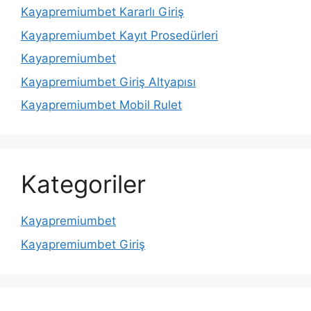
Kayapremiumbet Kararlı Giriş
Kayapremiumbet Kayıt Prosedürleri
Kayapremiumbet
Kayapremiumbet Giriş Altyapısı
Kayapremiumbet Mobil Rulet
Kategoriler
Kayapremiumbet
Kayapremiumbet Giriş