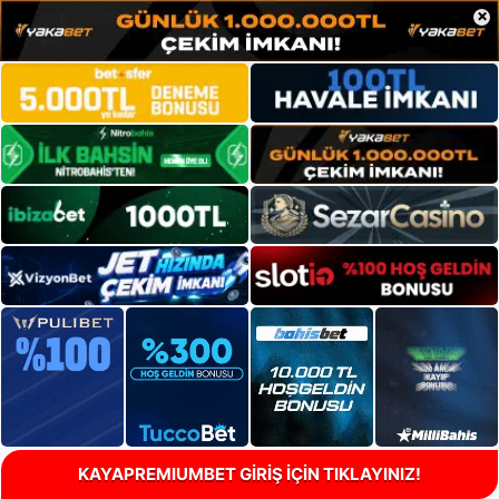
×
KAYAPREMIUMBET GİRİŞ İÇİN TIKLAYINIZ!