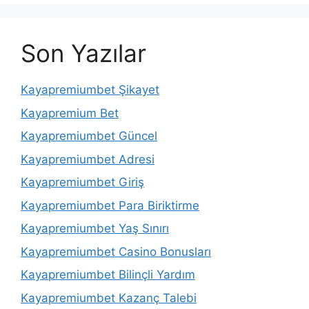
Son Yazılar
Kayapremiumbet Şikayet
Kayapremium Bet
Kayapremiumbet Güncel
Kayapremiumbet Adresi
Kayapremiumbet Giriş
Kayapremiumbet Para Biriktirme
Kayapremiumbet Yaş Sınırı
Kayapremiumbet Casino Bonusları
Kayapremiumbet Bilinçli Yardım
Kayapremiumbet Kazanç Talebi