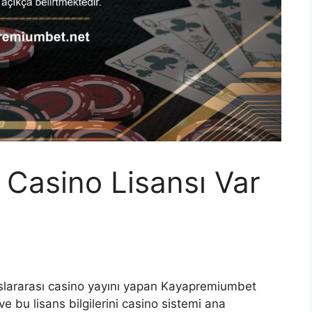
Casino Lisansı Var
slararası casino yayını yapan Kayapremiumbet
ve bu lisans bilgilerini casino sistemi ana