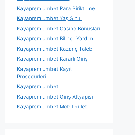
Kayapremiumbet Para Biriktirme
Kayapremiumbet Yaş Sınırı
Kayapremiumbet Casino Bonusları
Kayapremiumbet Bilinçli Yardım
Kayapremiumbet Kazanç Talebi
Kayapremiumbet Kararlı Giriş
Kayapremiumbet Kayıt
Prosedürleri
Kayapremiumbet
Kayapremiumbet Giriş Altyapısı
Kayapremiumbet Mobil Rulet