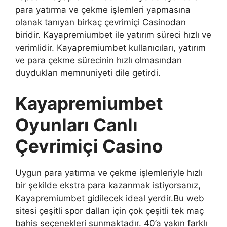
para yatırma ve çekme işlemleri yapmasına
olanak tanıyan birkaç çevrimiçi Casinodan
biridir. Kayapremiumbet ile yatırım süreci hızlı ve
verimlidir. Kayapremiumbet kullanıcıları, yatırım
ve para çekme sürecinin hızlı olmasından
duydukları memnuniyeti dile getirdi.
Kayapremiumbet
Oyunları Canlı
Çevrimiçi Casino
Uygun para yatırma ve çekme işlemleriyle hızlı
bir şekilde ekstra para kazanmak istiyorsanız,
Kayapremiumbet gidilecek ideal yerdir.Bu web
sitesi çeşitli spor dalları için çok çeşitli tek maç
bahis seçenekleri sunmaktadır. 40’a yakın farklı