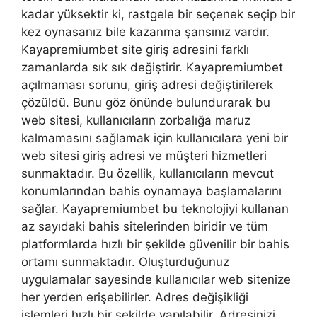
kadar yüksektir ki, rastgele bir seçenek seçip bir
kez oynasanız bile kazanma şansınız vardır.
Kayapremiumbet site giriş adresini farklı
zamanlarda sık sık değiştirir. Kayapremiumbet
açılmaması sorunu, giriş adresi değiştirilerek
çözüldü. Bunu göz önünde bulundurarak bu
web sitesi, kullanıcıların zorbalığa maruz
kalmamasını sağlamak için kullanıcılara yeni bir
web sitesi giriş adresi ve müşteri hizmetleri
sunmaktadır. Bu özellik, kullanıcıların mevcut
konumlarından bahis oynamaya başlamalarını
sağlar. Kayapremiumbet bu teknolojiyi kullanan
az sayıdaki bahis sitelerinden biridir ve tüm
platformlarda hızlı bir şekilde güvenilir bir bahis
ortamı sunmaktadır. Oluşturduğunuz
uygulamalar sayesinde kullanıcılar web sitenize
her yerden erişebilirler. Adres değişikliği
işlemleri hızlı bir şekilde yapılabilir. Adresinizi