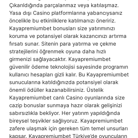
Çıkarıldığında parçalanmaz veya katılaşmaz.
Yasa dışı Casino platformlarına yabancıysanız
öncelikle bu etkinliklere katılmanızı öneririz.
Kayapremiumbet bonusları size yatırımınızı
koruma ve potansiyel olarak kazancınızı artırma
fırsatı sunar. Sitenin para yatırma ve çekme
stratejilerini öğrenmek oyuna daha hızlı
girmenizi sağlayacaktır. Kayapremiumbet
güvenilir ödeme teknolojisi sayesinde programın
kullanıcı hesapları gizli kalır. Bu Kayapremiumbet
sunucularına katıldığınızda potansiyel olarak
önemli ödüller kazanabilirsiniz. Üstelik
Kayapremiumbet canlı Casino oyunlarında size
cazip bonuslar sunmaya hazır olarak gelişinizi
sabırsızlıkla bekliyor. Her yatırım yapıldığında
bireysel teşvikler sağlıyoruz. Kayapremiumbet
zafere ulaşmak için gereken tüm temel unsurları
kapsar. Kayapremiumbet Türkiye’de oyuncuların