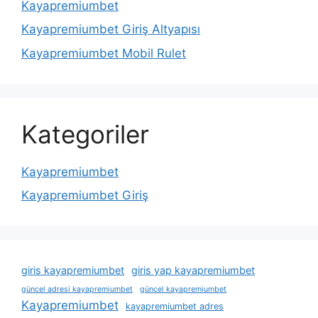
Kayapremiumbet
Kayapremiumbet Giriş Altyapısı
Kayapremiumbet Mobil Rulet
Kategoriler
Kayapremiumbet
Kayapremiumbet Giriş
giris kayapremiumbet
giris yap kayapremiumbet
güncel adresi kayapremiumbet
güncel kayapremiumbet
Kayapremiumbet
kayapremiumbet adres