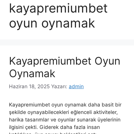
kayapremiumbet
oyun oynamak
Kayapremiumbet Oyun
Oynamak
Haziran 18, 2025
Yazarı:
admin
Kayapremiumbet oyun oynamak daha basit bir
şekilde oynayabilecekleri eğlenceli aktiviteler,
harika tasarımlar ve oyunlar sunarak üyelerinin
ilgisini çekti. Giderek daha fazla insan